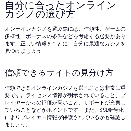
自分に合ったオンライン
カジノの選び方
オンラインカジノを選ぶ際には、信頼性、ゲームの
多様性、ボーナスの条件などを考慮する必要があり
ます。正しい情報をもとに、自分に最適なカジノを
見つけましょう。
信頼できるサイトの見分け方
信頼できるオンラインカジノを選ぶことは非常に重
要です。ライセンス情報が明示されていること、プ
レイヤーからの評価が高いこと、サポートが充実し
ていることなどがポイントです。また、SSL暗号化
によりプレイヤー情報が保護されているかも確認し
ましょう。