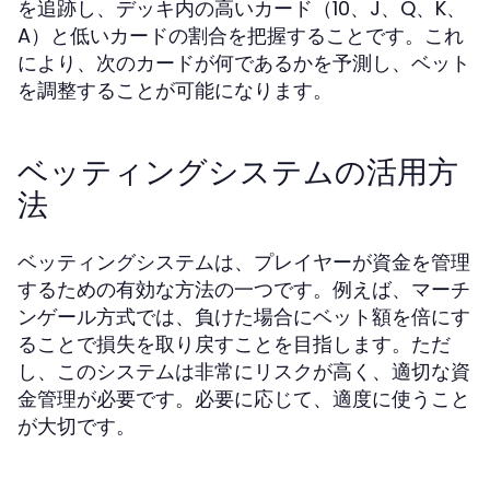
を追跡し、デッキ内の高いカード（10、J、Q、K、
A）と低いカードの割合を把握することです。これ
により、次のカードが何であるかを予測し、ベット
を調整することが可能になります。
ベッティングシステムの活用方
法
ベッティングシステムは、プレイヤーが資金を管理
するための有効な方法の一つです。例えば、マーチ
ンゲール方式では、負けた場合にベット額を倍にす
ることで損失を取り戻すことを目指します。ただ
し、このシステムは非常にリスクが高く、適切な資
金管理が必要です。必要に応じて、適度に使うこと
が大切です。