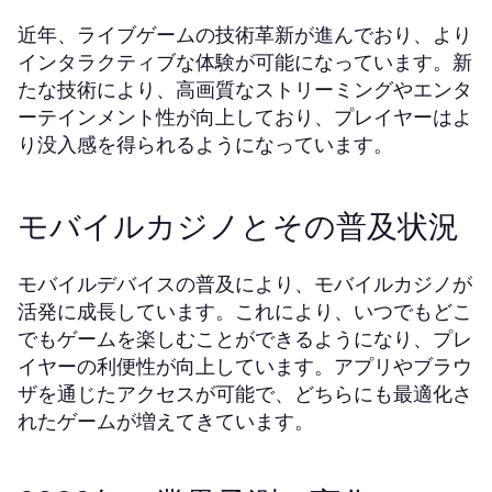
近年、ライブゲームの技術革新が進んでおり、より
インタラクティブな体験が可能になっています。新
たな技術により、高画質なストリーミングやエンタ
ーテインメント性が向上しており、プレイヤーはよ
り没入感を得られるようになっています。
モバイルカジノとその普及状況
モバイルデバイスの普及により、モバイルカジノが
活発に成長しています。これにより、いつでもどこ
でもゲームを楽しむことができるようになり、プレ
イヤーの利便性が向上しています。アプリやブラウ
ザを通じたアクセスが可能で、どちらにも最適化さ
れたゲームが増えてきています。