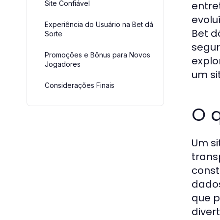
Site Confiável
entre
evolu
Experiência do Usuário na Bet dá
Bet d
Sorte
segur
Promoções e Bônus para Novos
explo
Jogadores
um si
Considerações Finais
O q
Um si
trans
const
dados
que p
diver