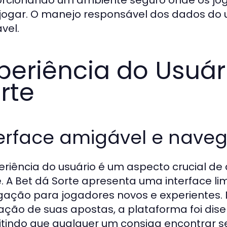
jogar. O manejo responsável dos dados do us
vel.
periência do Usuár
rte
erface amigável e naveg
eriência do usuário é um aspecto crucial d
e. A Bet dá Sorte apresenta uma interface limp
ação para jogadores novos e experientes.
zação de suas apostas, a plataforma foi dis
tindo que qualquer um consiga encontrar se