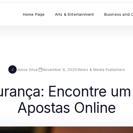
Home Page
Arts & Entertainment
Business and 
Jesse Silva
·
November 6, 2025
·
News & Media Publishers
J
rança: Encontre um S
Apostas Online