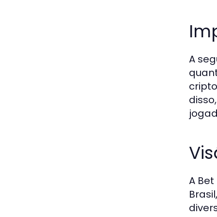
Im
A seg
quant
cript
disso
jogad
Vis
A Bet
Brasi
diver