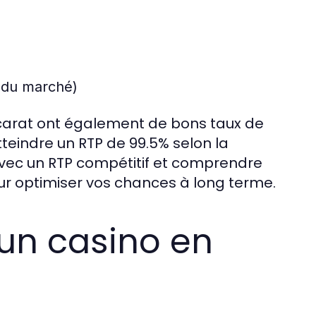
 du marché)
accarat ont également de bons taux de
tteindre un RTP de 99.5% selon la
x avec un RTP compétitif et comprendre
ur optimiser vos chances à long terme.
 un casino en