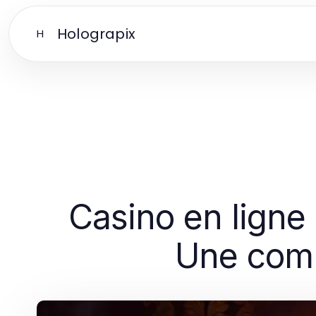
Holograpix
H
Casino en ligne 
Une comb