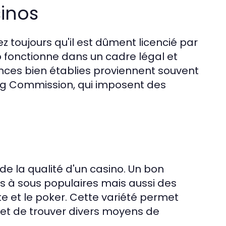
sinos
iez toujours qu'il est dûment licencié par
o fonctionne dans un cadre légal et
ences bien établies proviennent souvent
ng Commission, qui imposent des
de la qualité d'un casino. Un bon
 à sous populaires mais aussi des
tte et le poker. Cette variété permet
 et de trouver divers moyens de