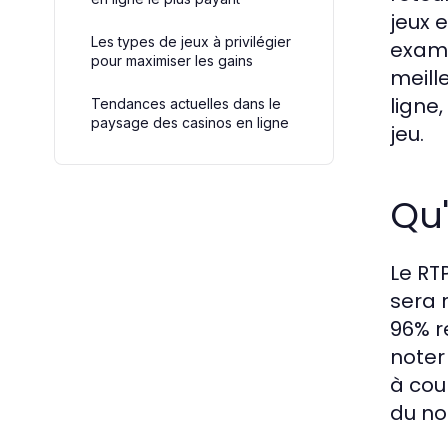
jeux 
Les types de jeux à privilégier
exami
pour maximiser les gains
meill
ligne
Tendances actuelles dans le
paysage des casinos en ligne
jeu.
Qu'
Le RT
sera 
96% r
noter
à cou
du no