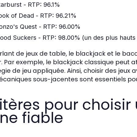
tarburst - RTP: 96.1%
ook of Dead - RTP: 96.21%
onzo's Quest - RTP: 96.00%
lood Suckers - RTP: 98.00% (un des plus hauts
rlant de jeux de table, le blackjack et le b
r. Par exemple, le blackjack classique peut a
égie de jeu appliquée. Ainsi, choisir des jeu
écaniques sous-jacentes sont essentiels po
itères pour choisir
gne fiable