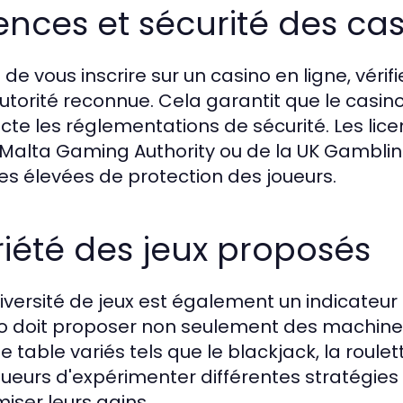
ences et sécurité des ca
de vous inscrire sur un casino en ligne, vérif
utorité reconnue. Cela garantit que le casin
cte les réglementations de sécurité. Les lic
 Malta Gaming Authority ou de la UK Gambli
s élevées de protection des joueurs.
iété des jeux proposés
iversité de jeux est également un indicateur 
o doit proposer non seulement des machines
e table variés tels que le blackjack, la roule
oueurs d'expérimenter différentes stratégies
iser leurs gains.