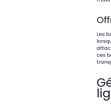
Off
Les b
lorsqu
attach
ces b
trans
Gé
li