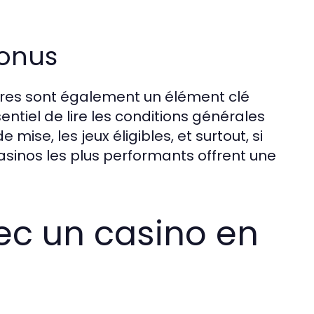
bonus
ères sont également un élément clé
sentiel de lire les conditions générales
mise, les jeux éligibles, et surtout, si
asinos les plus performants offrent une
ec un casino en