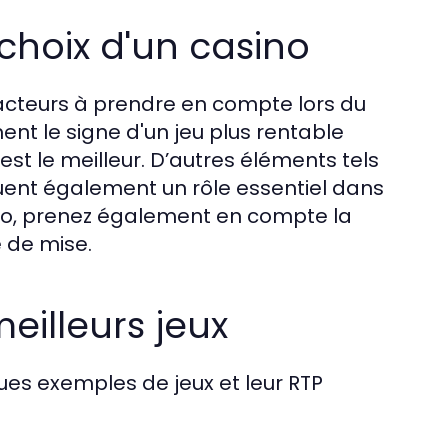
choix d'un casino
facteurs à prendre en compte lors du
ent le signe d'un jeu plus rentable
est le meilleur. D’autres éléments tels
 jouent également un rôle essentiel dans
ino, prenez également en compte la
e de mise.
illeurs jeux
ues exemples de jeux et leur RTP