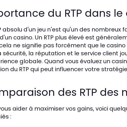
ortance du RTP dans le 
P absolu d'un jeu n'est qu'un des nombreux 
 d'un casino. Un RTP plus élevé est généralem
cela ne signifie pas forcément que le casino 
a sécurité, la réputation et le service client
érience globale. Quand vous évaluez un cas
tion du RTP qui peut influencer votre stratégi
paraison des RTP des me
vous aider à maximiser vos gains, voici quelq
iés :