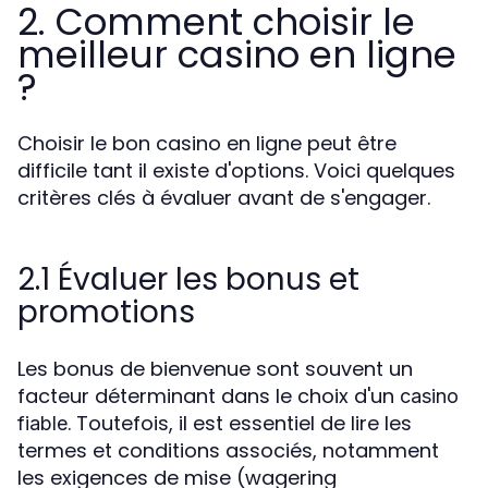
2. Comment choisir le
meilleur casino en ligne
?
Choisir le bon casino en ligne peut être
difficile tant il existe d'options. Voici quelques
critères clés à évaluer avant de s'engager.
2.1 Évaluer les bonus et
promotions
Les bonus de bienvenue sont souvent un
facteur déterminant dans le choix d'un
casino
. Toutefois, il est essentiel de lire les
fiable
termes et conditions associés, notamment
les exigences de mise (wagering