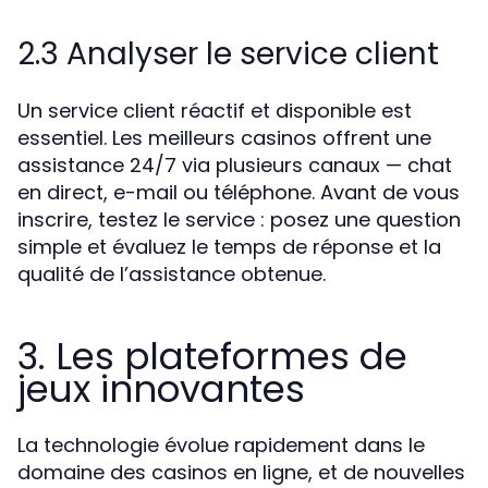
2.3 Analyser le service client
Un service client réactif et disponible est
essentiel. Les meilleurs casinos offrent une
assistance 24/7 via plusieurs canaux — chat
en direct, e-mail ou téléphone. Avant de vous
inscrire, testez le service : posez une question
simple et évaluez le temps de réponse et la
qualité de l’assistance obtenue.
3. Les plateformes de
jeux innovantes
La technologie évolue rapidement dans le
domaine des casinos en ligne, et de nouvelles