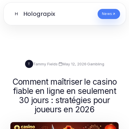
Holograpix
H
News
Tammy Fields
·
May 12, 2026
·
Gambling
T
Comment maîtriser le casino
fiable en ligne en seulement
30 jours : stratégies pour
joueurs en 2026