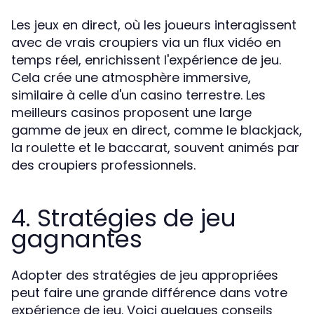
Les jeux en direct, où les joueurs interagissent
avec de vrais croupiers via un flux vidéo en
temps réel, enrichissent l'expérience de jeu.
Cela crée une atmosphère immersive,
similaire à celle d'un casino terrestre. Les
meilleurs casinos proposent une large
gamme de jeux en direct, comme le blackjack,
la roulette et le baccarat, souvent animés par
des croupiers professionnels.
4. Stratégies de jeu
gagnantes
Adopter des stratégies de jeu appropriées
peut faire une grande différence dans votre
expérience de jeu. Voici quelques conseils