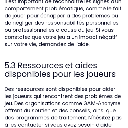
Il est important de reconnaître les signes d'un
comportement problématique, comme le fait
de jouer pour échapper à des problèmes ou
de négliger des responsabilités personnelles
ou professionnelles à cause du jeu. Si vous
constatez que votre jeu a un impact négatif
sur votre vie, demandez de l'aide.
5.3 Ressources et aides
disponibles pour les joueurs
Des ressources sont disponibles pour aider
les joueurs qui rencontrent des problèmes de
jeu. Des organisations comme
GAM-Anonyme
offrent du soutien et des conseils, ainsi que
des programmes de traitement. N'hésitez pas
à les contacter si vous avez besoin d'aide.