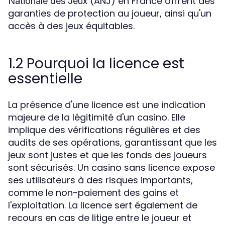
(ANJ) en France offrent des
Nationale des Jeux
garanties de protection au joueur, ainsi qu'un
accès à des jeux équitables.
1.2 Pourquoi la licence est
essentielle
La présence d'une licence est une indication
majeure de la légitimité d'un casino. Elle
implique des vérifications régulières et des
audits de ses opérations, garantissant que les
jeux sont justes et que les fonds des joueurs
sont sécurisés. Un casino sans licence expose
ses utilisateurs à des risques importants,
comme le non-paiement des gains et
l'exploitation. La licence sert également de
recours en cas de litige entre le joueur et