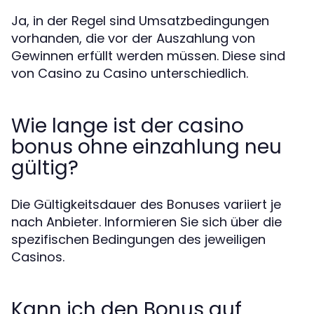
Ja, in der Regel sind Umsatzbedingungen
vorhanden, die vor der Auszahlung von
Gewinnen erfüllt werden müssen. Diese sind
von Casino zu Casino unterschiedlich.
Wie lange ist der casino
bonus ohne einzahlung neu
gültig?
Die Gültigkeitsdauer des Bonuses variiert je
nach Anbieter. Informieren Sie sich über die
spezifischen Bedingungen des jeweiligen
Casinos.
Kann ich den Bonus auf