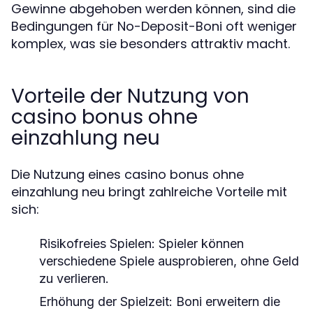
Gewinne abgehoben werden können, sind die
Bedingungen für No-Deposit-Boni oft weniger
komplex, was sie besonders attraktiv macht.
Vorteile der Nutzung von
casino bonus ohne
einzahlung neu
Die Nutzung eines casino bonus ohne
einzahlung neu bringt zahlreiche Vorteile mit
sich:
Risikofreies Spielen:
Spieler können
verschiedene Spiele ausprobieren, ohne Geld
zu verlieren.
Erhöhung der Spielzeit:
Boni erweitern die