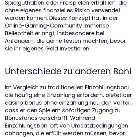
Spielguthaben oder Freispielen erhältlich, die
ohne eigenes finanzielles Risiko verwendet
werden können. Dieses Konzept hat in der
Online-Gaming-Community immense
Beliebtheit erlangt, insbesondere bei
Anfängern, die gerne testen möchten, bevor
sie ihr eigenes Geld investieren.
Unterschiede zu anderen Boni
Im Vergleich zu traditionellen Einzahlungsboni,
die häufig eine Einzahlung erfordern, bietet der
casino bonus ohne einzahlung neu den Vorteil,
dass er den Spielern sofortigen Zugang zu
Bonusfonds verschafft. Während
Einzahlungsboni oft von Umsatzbedingungen
abhängen, die erfüllt werden müssen, bevor