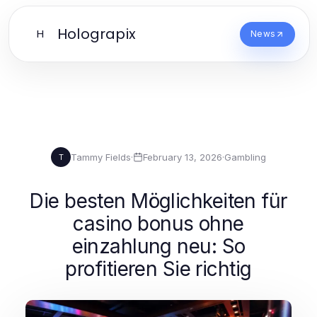
Holograpix
H
News
Tammy Fields
·
February 13, 2026
·
Gambling
T
Die besten Möglichkeiten für
casino bonus ohne
einzahlung neu: So
profitieren Sie richtig