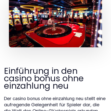
Einführung in den
casino bonus ohne
einzahlung neu
Der
stellt eine
casino bonus ohne einzahlung neu
aufregende Gelegenheit für Spieler dar, die
die Welt des Online-Glücksspiels erkunden