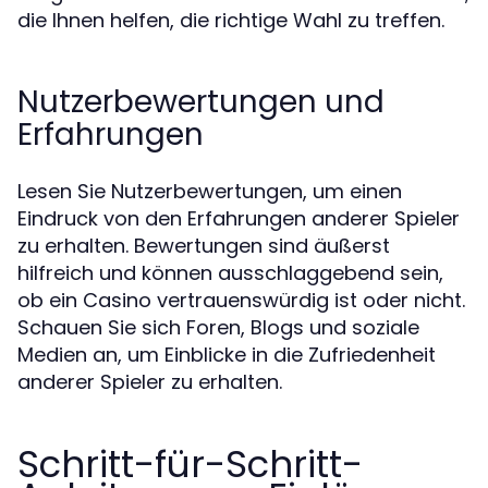
die Ihnen helfen, die richtige Wahl zu treffen.
Nutzerbewertungen und
Erfahrungen
Lesen Sie Nutzerbewertungen, um einen
Eindruck von den Erfahrungen anderer Spieler
zu erhalten. Bewertungen sind äußerst
hilfreich und können ausschlaggebend sein,
ob ein Casino vertrauenswürdig ist oder nicht.
Schauen Sie sich Foren, Blogs und soziale
Medien an, um Einblicke in die Zufriedenheit
anderer Spieler zu erhalten.
Schritt-für-Schritt-