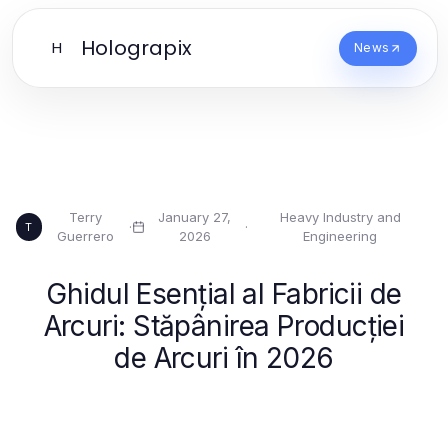
Holograpix
H
News
Terry
January 27,
Heavy Industry and
·
·
T
Guerrero
2026
Engineering
Ghidul Esențial al Fabricii de
Arcuri: Stăpânirea Producției
de Arcuri în 2026