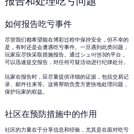
报告和处理吃亏问题
如何报告吃亏事件
尽管我们都希望能在博彩过程中保持安全，但不幸的
是，有时还是会遭遇吃亏事件。一旦遇到此类问题，
玩家应尽快采取措施报告。通过シュ어맨3的平台，
可以迅速提交报告，对任何可疑活动进行纪律处分。
玩家在报告时，应尽量提供详细的证据，包括交易记
录、邮件往来等。这将帮助负责方更快地处理问题，
保护玩家的权益。
社区在预防措施中的作用
社区的力量在于分享信息和经验，尤其是在面对吃亏