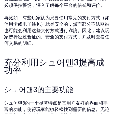
必须保持警惕，深入了解每个平台的信誉和评价。
再比如，有些玩家认为只要使用常见的支付方式（如
信用卡或电子钱包）就是安全的，然而部分不法网站
也可能会利用这些支付方式进行诈骗。因此，建议玩
家选择经过验证的、安全的支付方式，并及时查看任
何交易的明细。
充分利用シュ어맨3提高成
功率
シュ어맨3的主要功能
シュ어맨3的一个显著特点是其用户友好的界面和丰
富的功能，使得玩家能够轻松找到需要的信息。无论