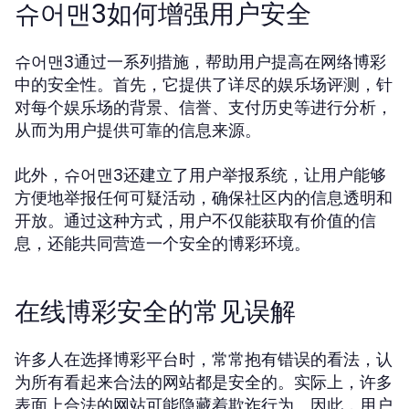
슈어맨3如何增强用户安全
슈어맨3通过一系列措施，帮助用户提高在网络博彩
中的安全性。首先，它提供了详尽的娱乐场评测，针
对每个娱乐场的背景、信誉、支付历史等进行分析，
从而为用户提供可靠的信息来源。
此外，슈어맨3还建立了用户举报系统，让用户能够
方便地举报任何可疑活动，确保社区内的信息透明和
开放。通过这种方式，用户不仅能获取有价值的信
息，还能共同营造一个安全的博彩环境。
在线博彩安全的常见误解
许多人在选择博彩平台时，常常抱有错误的看法，认
为所有看起来合法的网站都是安全的。实际上，许多
表面上合法的网站可能隐藏着欺诈行为。因此，用户