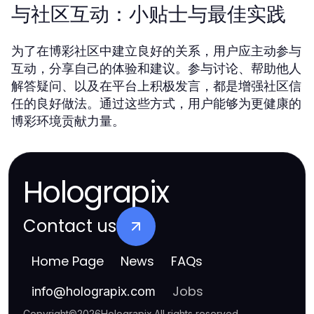
与社区互动：小贴士与最佳实践
为了在博彩社区中建立良好的关系，用户应主动参与
互动，分享自己的体验和建议。参与讨论、帮助他人
解答疑问、以及在平台上积极发言，都是增强社区信
任的良好做法。通过这些方式，用户能够为更健康的
博彩环境贡献力量。
Holograpix
Contact us
Home Page
News
FAQs
Jobs
info
@
holograpix.com
Copyright
©
2026
Holograpix
.
All rights reserved