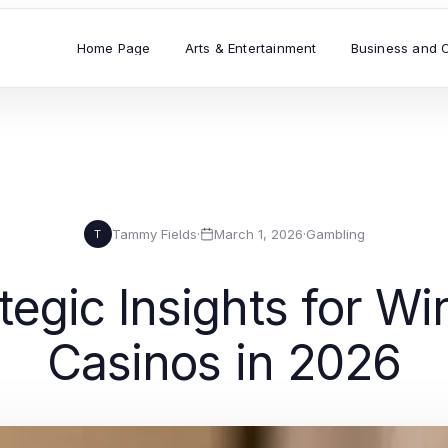
Home Page
Arts & Entertainment
Business and 
Tammy Fields
·
March 1, 2026
·
Gambling
T
egic Insights for Wi
Casinos in 2026