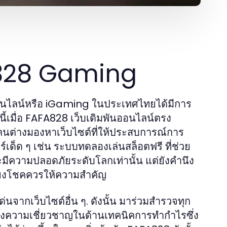
A828 Gaming
ออนไลน์หรือ iGaming ในประเทศไทยได้มีการ
ี้เมื่อ FAFA828 เว็บเดิมพันออนไลน์ตรง
ทุกคนต่างมองหาเว็บไซต์ที่ให้ประสบการณ์การ
ร์เด็ด ๆ เช่น ระบบทดลองเล่นสล็อตฟรี ที่ช่วย
ะมีความปลอดภัยระดับโลกเท่านั้น แต่ยังคำนึง
สี่ยงโชคควรให้ความสำคัญ
่นจากเว็บไซต์อื่น ๆ. ดังนั้น มาร่วมสำรวจทุก
งความเชี่ยวชาญในด้านเทคนิคการทำกำไรซึ่ง