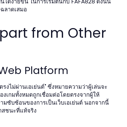
ด้ง่ายขึ้น ในการเริ่มต้นกับ FAFA828 ดังนั้น
าญฉลาดเสมอ
part from Other
 Web Platform
รงไม่ผ่านเอเย่นต์" ซึ่งหมายความว่าผู้เล่นจะ
องเกมทั้งหมดถูกเชื่อมต่อโดยตรงจากผู้ให้
วามซับซ้อนของการเป็นเว็บเอเย่นต์ นอกจากนี้
าสชนะที่แท้จริง