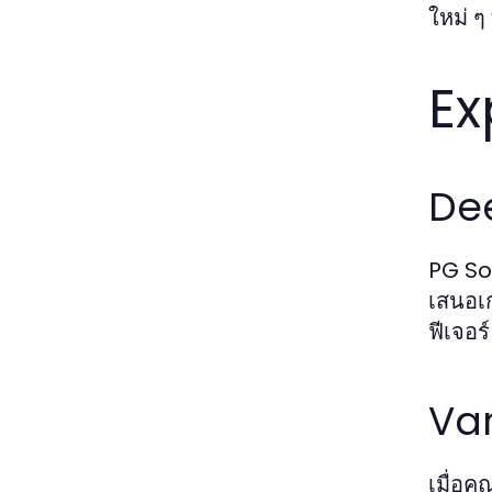
ใหม่ ๆ
Ex
Dee
PG Sof
เสนอเก
ฟีเจอร
Var
เมื่อ