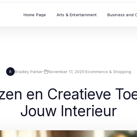
Home Page
Arts & Entertainment
Business and 
Bradley Parker
·
November 17, 2025
·
Ecommerce & Shopping
B
ezen en Creatieve T
Jouw Interieur