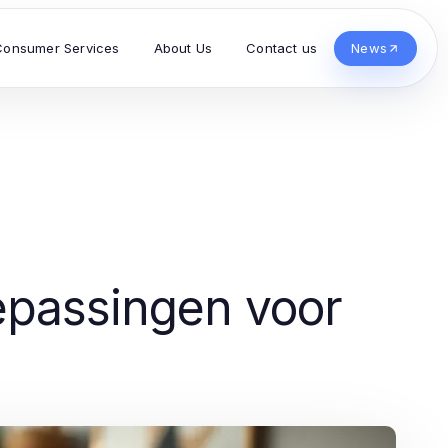
Consumer Services
About Us
Contact us
News
oepassingen voor