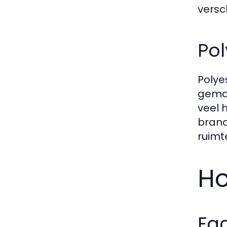
versc
Pol
Polye
gemak
veel 
brand
ruimt
Ho
Fa