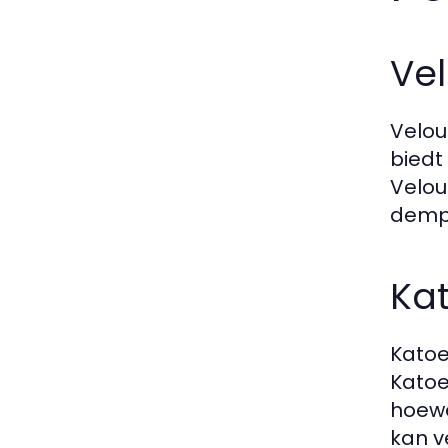
Vel
Velou
biedt
Velou
dempe
Kat
Katoe
Katoe
hoewe
kan v