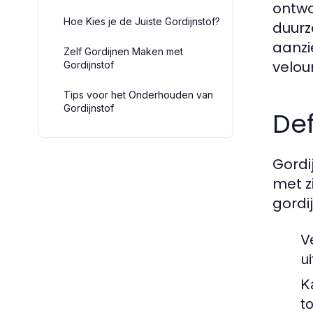
ontwo
Hoe Kies je de Juiste Gordijnstof?
duurz
aanzie
Zelf Gordijnen Maken met
velou
Gordijnstof
Tips voor het Onderhouden van
Gordijnstof
Def
Gordi
met z
gordi
V
ui
K
t