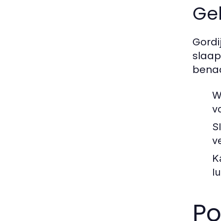
Geb
Gordi
slaap
benad
W
vo
S
v
K
lu
Po