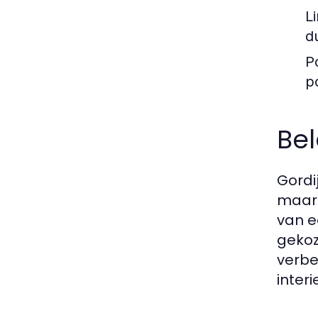
L
d
P
p
Bel
Gordi
maar 
van e
gekoz
verbe
interi