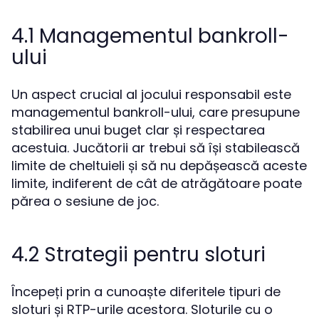
4.1 Managementul bankroll-
ului
Un aspect crucial al jocului responsabil este
managementul bankroll-ului, care presupune
stabilirea unui buget clar și respectarea
acestuia. Jucătorii ar trebui să își stabilească
limite de cheltuieli și să nu depășească aceste
limite, indiferent de cât de atrăgătoare poate
părea o sesiune de joc.
4.2 Strategii pentru sloturi
Începeți prin a cunoaște diferitele tipuri de
sloturi și RTP-urile acestora. Sloturile cu o