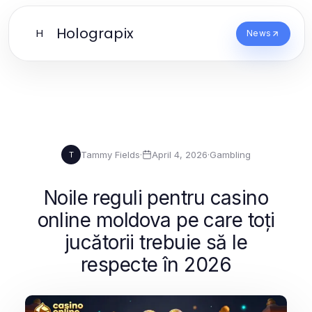
Holograpix
H
News
Tammy Fields
·
April 4, 2026
·
Gambling
T
Noile reguli pentru casino
online moldova pe care toți
jucătorii trebuie să le
respecte în 2026