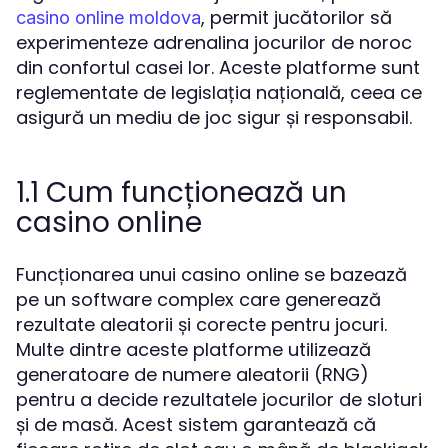
, permit jucătorilor să
casino online moldova
experimenteze adrenalina jocurilor de noroc
din confortul casei lor. Aceste platforme sunt
reglementate de legislația națională, ceea ce
asigură un mediu de joc sigur și responsabil.
1.1 Cum funcționează un
casino online
Funcționarea unui casino online se bazează
pe un software complex care generează
rezultate aleatorii și corecte pentru jocuri.
Multe dintre aceste platforme utilizează
generatoare de numere aleatorii (RNG)
pentru a decide rezultatele jocurilor de sloturi
și de masă. Acest sistem garantează că