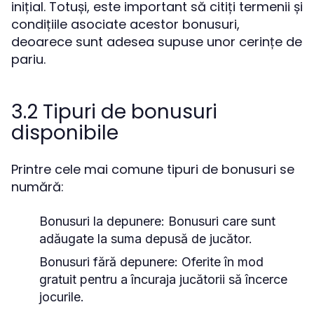
inițial. Totuși, este important să citiți termenii și
condițiile asociate acestor bonusuri,
deoarece sunt adesea supuse unor cerințe de
pariu.
3.2 Tipuri de bonusuri
disponibile
Printre cele mai comune tipuri de bonusuri se
numără:
Bonusuri la depunere:
Bonusuri care sunt
adăugate la suma depusă de jucător.
Bonusuri fără depunere:
Oferite în mod
gratuit pentru a încuraja jucătorii să încerce
jocurile.