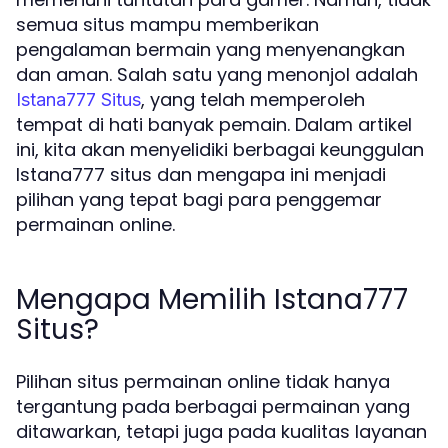
semua situs mampu memberikan
pengalaman bermain yang menyenangkan
dan aman. Salah satu yang menonjol adalah
, yang telah memperoleh
Istana777 Situs
tempat di hati banyak pemain. Dalam artikel
ini, kita akan menyelidiki berbagai keunggulan
Istana777 situs dan mengapa ini menjadi
pilihan yang tepat bagi para penggemar
permainan online.
Mengapa Memilih Istana777
Situs?
Pilihan situs permainan online tidak hanya
tergantung pada berbagai permainan yang
ditawarkan, tetapi juga pada kualitas layanan