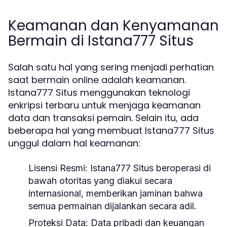
Keamanan dan Kenyamanan
Bermain di Istana777 Situs
Salah satu hal yang sering menjadi perhatian
saat bermain online adalah keamanan.
Istana777 Situs menggunakan teknologi
enkripsi terbaru untuk menjaga keamanan
data dan transaksi pemain. Selain itu, ada
beberapa hal yang membuat Istana777 Situs
unggul dalam hal keamanan:
Lisensi Resmi:
Istana777 Situs beroperasi di
bawah otoritas yang diakui secara
internasional, memberikan jaminan bahwa
semua permainan dijalankan secara adil.
Proteksi Data:
Data pribadi dan keuangan