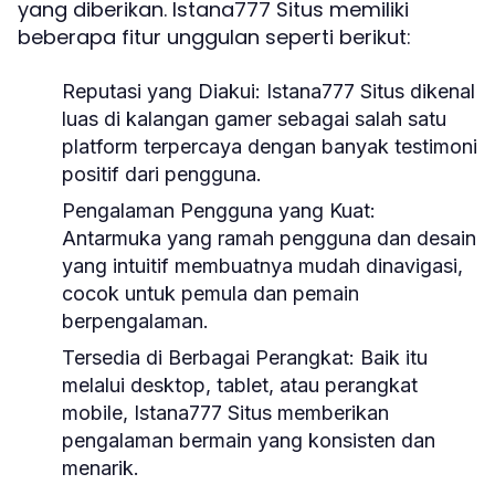
yang diberikan. Istana777 Situs memiliki
beberapa fitur unggulan seperti berikut:
Reputasi yang Diakui:
Istana777 Situs dikenal
luas di kalangan gamer sebagai salah satu
platform terpercaya dengan banyak testimoni
positif dari pengguna.
Pengalaman Pengguna yang Kuat:
Antarmuka yang ramah pengguna dan desain
yang intuitif membuatnya mudah dinavigasi,
cocok untuk pemula dan pemain
berpengalaman.
Tersedia di Berbagai Perangkat:
Baik itu
melalui desktop, tablet, atau perangkat
mobile, Istana777 Situs memberikan
pengalaman bermain yang konsisten dan
menarik.