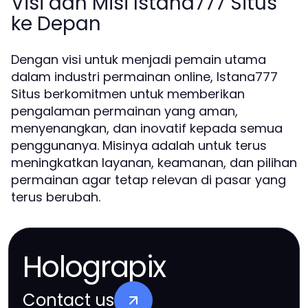
Visi dan Misi Istana777 Situs
ke Depan
Dengan visi untuk menjadi pemain utama
dalam industri permainan online, Istana777
Situs berkomitmen untuk memberikan
pengalaman permainan yang aman,
menyenangkan, dan inovatif kepada semua
penggunanya. Misinya adalah untuk terus
meningkatkan layanan, keamanan, dan pilihan
permainan agar tetap relevan di pasar yang
terus berubah.
Holograpix
Contact us