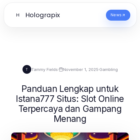
Holograpix
H
News
Tammy Fields
·
November 1, 2025
·
Gambling
T
Panduan Lengkap untuk
Istana777 Situs: Slot Online
Terpercaya dan Gampang
Menang