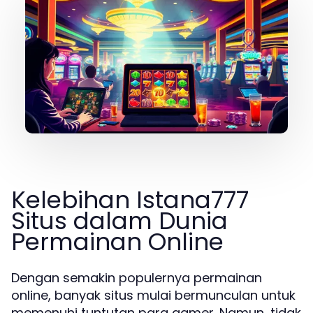
Kelebihan Istana777
Situs dalam Dunia
Permainan Online
Dengan semakin populernya permainan
online, banyak situs mulai bermunculan untuk
memenuhi tuntutan para gamer. Namun, tidak