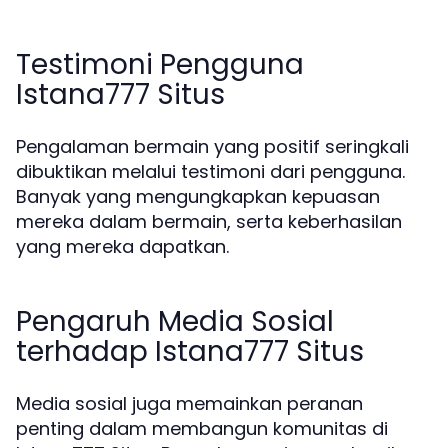
Testimoni Pengguna
Istana777 Situs
Pengalaman bermain yang positif seringkali
dibuktikan melalui testimoni dari pengguna.
Banyak yang mengungkapkan kepuasan
mereka dalam bermain, serta keberhasilan
yang mereka dapatkan.
Pengaruh Media Sosial
terhadap Istana777 Situs
Media sosial juga memainkan peranan
penting dalam membangun komunitas di