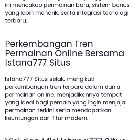
ini mencakup permainan baru, sistem bonus
yang lebih menarik, serta integrasi teknologi
terbaru.
Perkembangan Tren
Permainan Online Bersama
Istana777 Situs
Istana777 Situs selalu mengikuti
perkembangan tren terbaru dalam dunia
permainan online, menjadikannya tempat
yang ideal bagi pemain yang ingin menjajal
permainan terkini serta mendapatkan
keuntungan dari fitur modern.