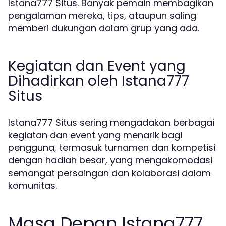
Istana777 Situs. Banyak pemain membagikan
pengalaman mereka, tips, ataupun saling
memberi dukungan dalam grup yang ada.
Kegiatan dan Event yang
Dihadirkan oleh Istana777
Situs
Istana777 Situs sering mengadakan berbagai
kegiatan dan event yang menarik bagi
pengguna, termasuk turnamen dan kompetisi
dengan hadiah besar, yang mengakomodasi
semangat persaingan dan kolaborasi dalam
komunitas.
Masa Depan Istana777