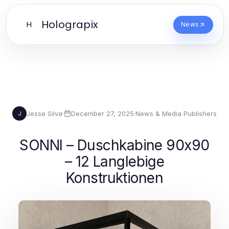
Holograpix
H
News
Jesse Silva
·
December 27, 2025
·
News & Media Publishers
J
SONNI – Duschkabine 90x90
– 12 Langlebige
Konstruktionen