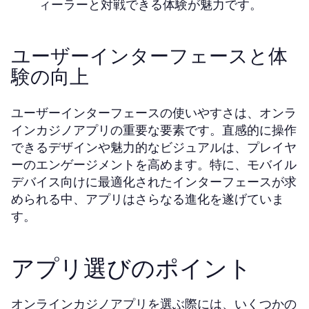
ィーラーと対戦できる体験が魅力です。
ユーザーインターフェースと体
験の向上
ユーザーインターフェースの使いやすさは、オンラ
インカジノアプリの重要な要素です。直感的に操作
できるデザインや魅力的なビジュアルは、プレイヤ
ーのエンゲージメントを高めます。特に、モバイル
デバイス向けに最適化されたインターフェースが求
められる中、アプリはさらなる進化を遂げていま
す。
アプリ選びのポイント
オンラインカジノアプリを選ぶ際には、いくつかの