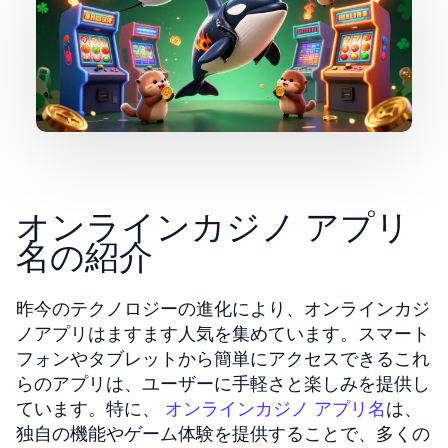
オンラインカジノ アプリ
名の紹介
昨今のテクノロジーの進化により、オンラインカジ
ノアプリはますます人気を集めています。スマート
フォンやタブレットから簡単にアクセスできるこれ
らのアプリは、ユーザーに手軽さと楽しみを提供し
ています。特に、
は、
オンラインカジノ アプリ名
独自の機能やゲーム体験を提供することで、多くの