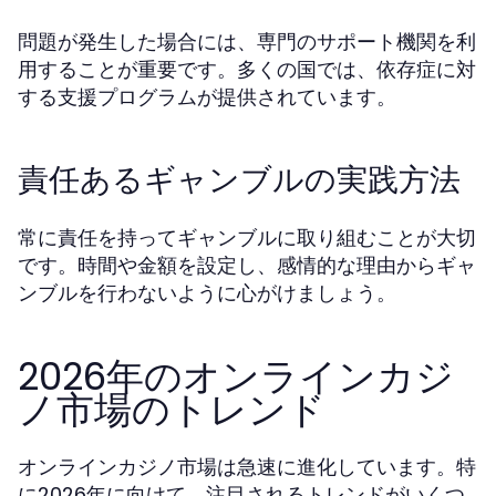
問題が発生した場合には、専門のサポート機関を利
用することが重要です。多くの国では、依存症に対
する支援プログラムが提供されています。
責任あるギャンブルの実践方法
常に責任を持ってギャンブルに取り組むことが大切
です。時間や金額を設定し、感情的な理由からギャ
ンブルを行わないように心がけましょう。
2026年のオンラインカジ
ノ市場のトレンド
オンラインカジノ市場は急速に進化しています。特
に2026年に向けて、注目されるトレンドがいくつ